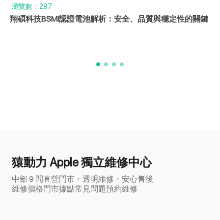
瀏覽數：297
翔碩科技BSMI認證電池解析：安全、品質與穩定性的關鍵
猿動力 Apple 獨立維修中心
中部 9 間直營門市・透明維修・安心售後
維修價格
門市據點
常見問題
預約維修