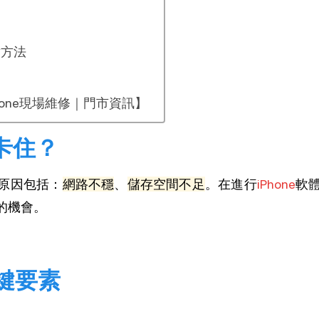
對方法
hone現場維修｜門市資訊】
會卡住？
原因包括：
網路不穩
、
儲存空間不足
。在進行
iPhone
軟
的機會。
鍵要素